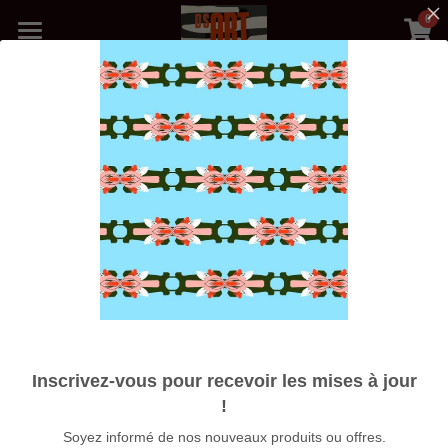
0
×
LES CATÉGORIES DE LA BOUTIQUE
Accueil
Toutes les catégories
Précédent
Boutique
Médias
Blog
Photos Galerie
Nos Artistes
Expositions
Inscrivez-vous pour recevoir les mises à jour
À propos
!
Affiche A3 PERFECT PUZZLE
Soyez informé de nos nouveaux produits ou offres.
Rechercher