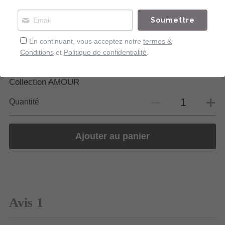
40,00 €
Soumettre
1 avis
En continuant, vous acceptez notre
termes &
Impression sur papier d'Art
Conditions
et
Politique de confidentialité
.
Format A3
Série limitée
Collection AMOUR
Quantité
Ajouter au panier
Avis
1