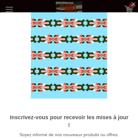
0
×
LES CATÉGORIES DE LA BOUTIQUE
Accueil
Toutes les catégories
Boutique
Médias
Blog
Photos Galerie
Nos Artistes
Expositions
Inscrivez-vous pour recevoir les mises à jour
À propos
!
Soyez informé de nos nouveaux produits ou offres.
Rechercher