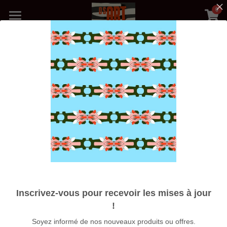
0
×
LES CATÉGORIES DE LA BOUTIQUE
Accueil
Toutes les catégories
Précédent
Boutique
Médias
Blog
Photos Galerie
Nos Artistes
Expositions
Inscrivez-vous pour recevoir les mises à jour
À propos
!
Soyez informé de nos nouveaux produits ou offres.
Rechercher