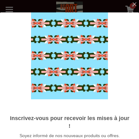
0
×
LES CATÉGORIES DE LA BOUTIQUE
Accueil
Toutes les catégories
Précédent
Boutique
Médias
Blog
Photos Galerie
Nos Artistes
Expositions
Inscrivez-vous pour recevoir les mises à jour
À propos
!
Soyez informé de nos nouveaux produits ou offres.
Rechercher