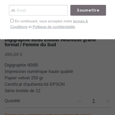
Soumettre
En continuant, vous acceptez notre
termes &
Conditions
et
Politique de confidentialité
.
Digigraphie 60/80 Elodie/ Heureuse grand
format / Femme du Sud
490,00 €
Digigraphie 60/80
Impression numérique haute qualité
Papier velvet 250 gr
Certificat d'authenticité EPSON
Série limitée de 12
Quantité