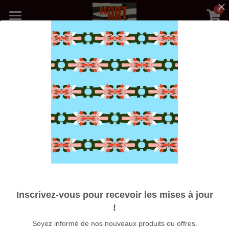
0
×
LES CATÉGORIES DE LA BOUTIQUE
Accueil
Toutes les catégories
Précédent
Boutique
Médias
Blog
Photos Galerie
Nos Artistes
Expositions
Inscrivez-vous pour recevoir les mises à jour
À propos
!
Affiche A3 COSMOS INTERIEUR
Soyez informé de nos nouveaux produits ou offres.
Rechercher