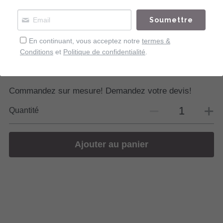
40,00 €
Soumettre
Impression sur papier d'Art
Format A3
En continuant, vous acceptez notre
termes &
Conditions
et
Politique de confidentialité
.
Série limitée
Collection UNION
Commandez sur mesure! Demandez votre devis!
Quantité
Ajouter au panier