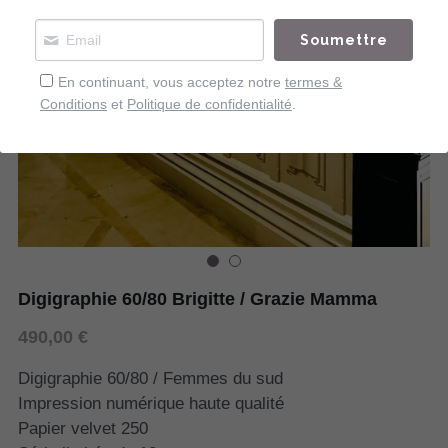
Soumettre
En continuant, vous acceptez notre
termes &
Conditions
et
Politique de confidentialité
.
Digigraphie 60/80 Brigitte / Grazie Mamma
490,00 €
Digigraphie 60/80 / Femmes du sud
Impression numérique haute qualité
Papier velvet 250