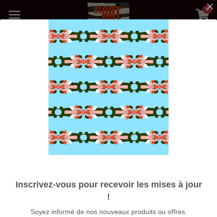
0
×
LES CATÉGORIES DE LA BOUTIQUE
Accueil
Toutes les catégories
Précédent
Boutique
Médias
Blog
Photos Galerie
Nos Artistes
Expositions
Inscrivez-vous pour recevoir les mises à jour
À propos
!
Soyez informé de nos nouveaux produits ou offres.
Rechercher