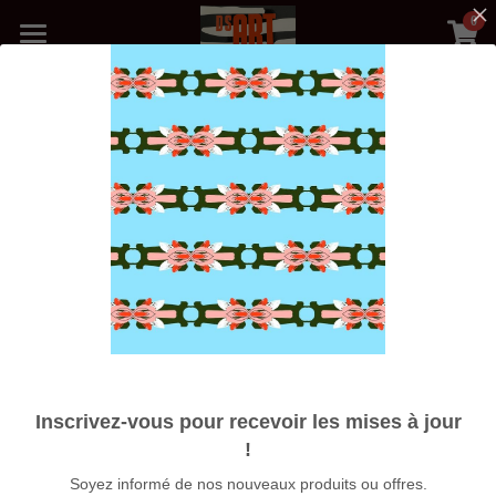
0
×
LES CATÉGORIES DE LA BOUTIQUE
Accueil
Toutes les catégories
Précédent
Boutique
Médias
Blog
Photos Galerie
Nos Artistes
Expositions
Inscrivez-vous pour recevoir les mises à jour
À propos
!
Affiche A3 BATTEMENT DE COEUR
Soyez informé de nos nouveaux produits ou offres.
Rechercher