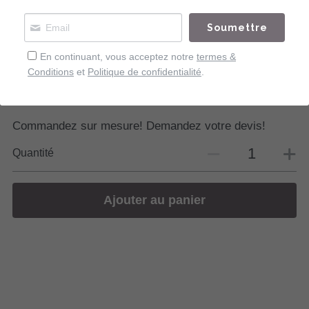
40,00 €
Soumettre
Impression sur papier d'Art
Format A3
En continuant, vous acceptez notre
termes &
Conditions
et
Politique de confidentialité
.
Série limitée
Collection UNION
Commandez sur mesure! Demandez votre devis!
Quantité
Ajouter au panier