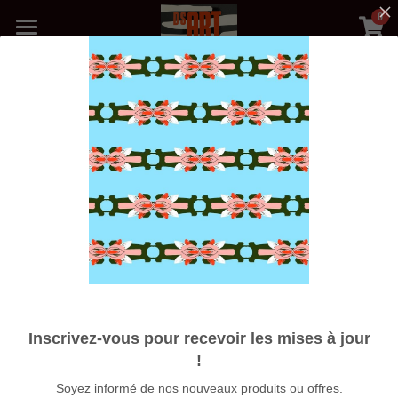
0
×
LES CATÉGORIES DE LA BOUTIQUE
Accueil
Toutes les catégories
Précédent
Boutique
Médias
Blog
Photos Galerie
Nos Artistes
Expositions
Inscrivez-vous pour recevoir les mises à jour
À propos
!
Affiche A3 Les âmes sœur
Soyez informé de nos nouveaux produits ou offres.
Rechercher