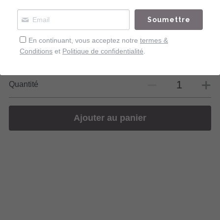
40,00 €
Soumettre
Impression sur papier d'Art
Format A3
En continuant, vous acceptez notre
termes &
Conditions
et
Politique de confidentialité
.
Série limitée
Collection UNION
Quantité
Ajouter au panier