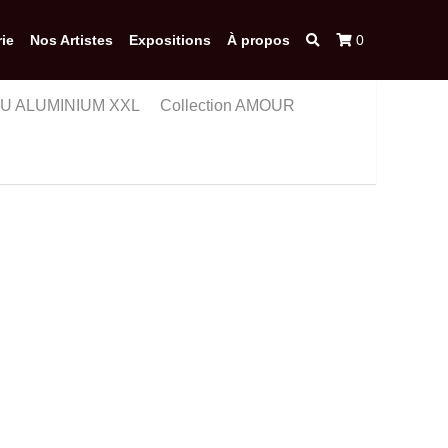
ie
Nos Artistes
Expositions
À propos
0
NIUM XXL
Collection AMOUR