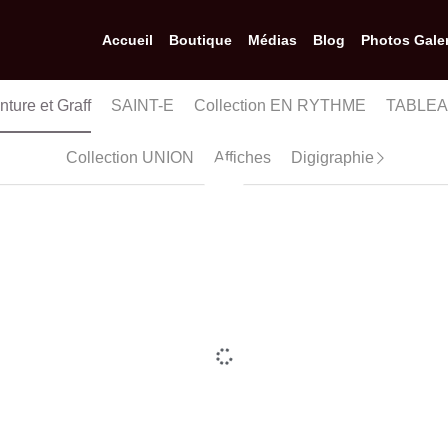
Accueil
Boutique
Médias
Blog
Photos Galer
aff
SAINT-E
Collection EN RYTHME
TABLEAU ALUMI