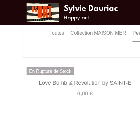
Sylvie Dauriac
Happy art
Toutes
Collection MAISON MER
Peinture et Gr
En Rupture de Stock