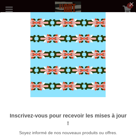
0
×
LES CATÉGORIES DE LA BOUTIQUE
Accueil
Toutes les catégories
Boutique
Toutes
Collection MAISON MER
Médias
Blog
Photos Galerie
Nos Artistes
Expositions
Inscrivez-vous pour recevoir les mises à jour
À propos
!
Afro Beat Music
Soyez informé de nos nouveaux produits ou offres.
Rechercher