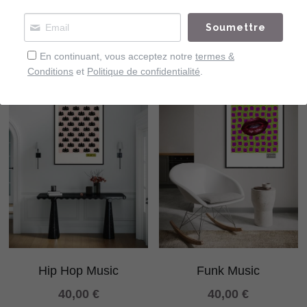
40,00 €
Rock
Soumettre
40,00 €
En continuant, vous acceptez notre
termes &
Conditions
et
Politique de confidentialité
.
Hip Hop Music
Funk Music
40,00 €
40,00 €